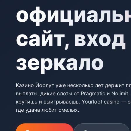
официаль
сайт, вход
зеркало
Казино Йорлут уже несколько лет держит п
выплаты, дикие слоты от Pragmatic и Nolimit. 
крутишь и выигрываешь. Yourloot casino — э
где удача любит смелых.