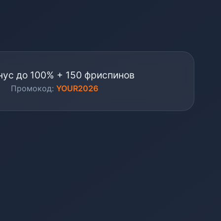
нус до 100% + 150 фриспинов
Промокод:
YOUR2026